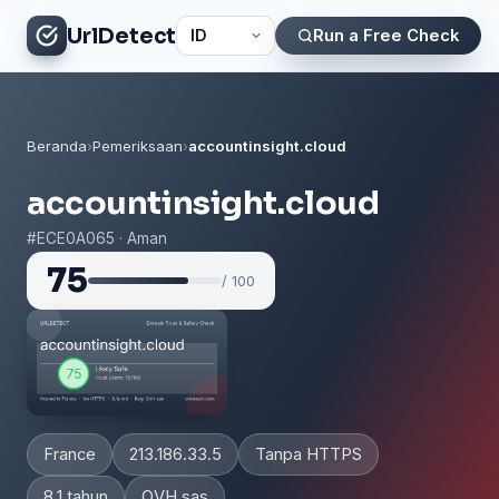
UrlDetect
Run a Free Check
Beranda
›
Pemeriksaan
›
accountinsight.cloud
accountinsight.cloud
#ECE0A065 · Aman
75
/ 100
France
213.186.33.5
Tanpa HTTPS
8.1 tahun
OVH sas