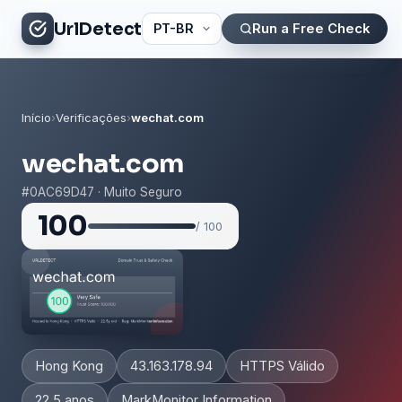
UrlDetect
Run a Free Check
Início
›
Verificações
›
wechat.com
wechat.com
#0AC69D47 · Muito Seguro
100
/ 100
Hong Kong
43.163.178.94
HTTPS Válido
22.5 anos
MarkMonitor Information