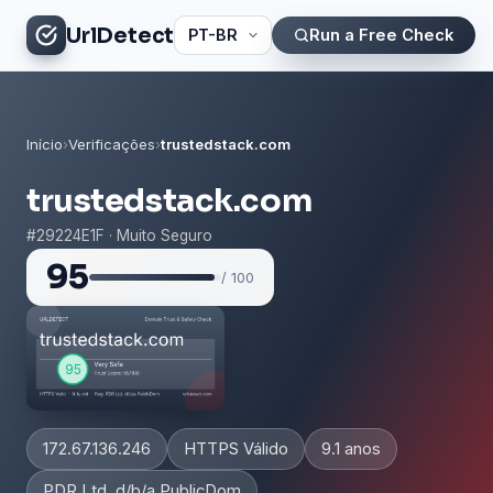
UrlDetect
Run a Free Check
Início
›
Verificações
›
trustedstack.com
trustedstack.com
#29224E1F · Muito Seguro
95
/ 100
172.67.136.246
HTTPS Válido
9.1 anos
PDR Ltd. d/b/a PublicDom