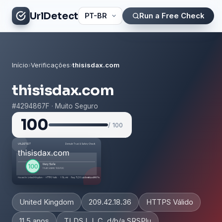
UrlDetect
Run a Free Check
Início
›
Verificações
›
thisisdax.com
thisisdax.com
#4294867F · Muito Seguro
100
/ 100
United Kingdom
209.42.18.36
HTTPS Válido
11.5 anos
TLDS L.L.C. d/b/a SRSPlu