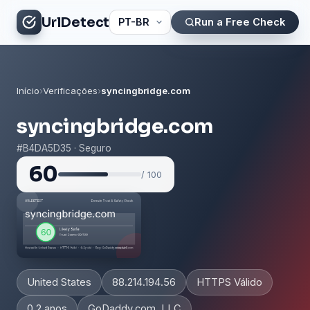
UrlDetect
Run a Free Check
Início
›
Verificações
›
syncingbridge.com
syncingbridge.com
#B4DA5D35 · Seguro
60
/ 100
United States
88.214.194.56
HTTPS Válido
0.2 anos
GoDaddy.com, LLC