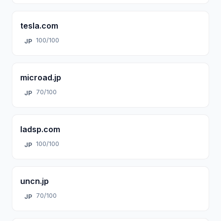
tesla.com
100/100
JP
microad.jp
70/100
JP
ladsp.com
100/100
JP
uncn.jp
70/100
JP