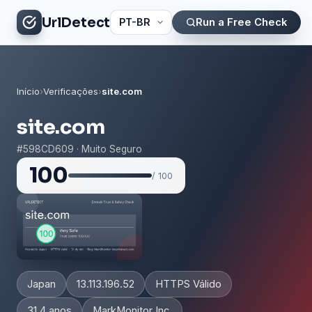
UrlDetect
Run a Free Check
Início
›
Verificações
›
site.com
site.com
#598CD609 · Muito Seguro
100
/ 100
Japan
13.113.196.52
HTTPS Válido
31.4 anos
MarkMonitor Inc.