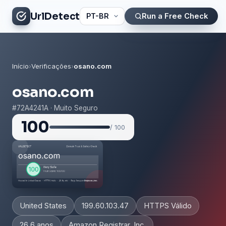
UrlDetect
Run a Free Check
Início
›
Verificações
›
osano.com
osano.com
#72A4241A · Muito Seguro
100
/ 100
United States
199.60.103.47
HTTPS Válido
26.6 anos
Amazon Registrar, Inc.