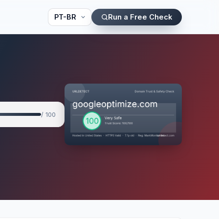
Run a Free Check
/ 100