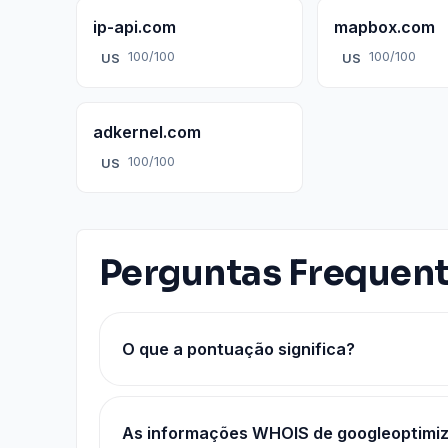
ip-api.com
mapbox.com
100/100
100/100
US
US
adkernel.com
100/100
US
Perguntas Frequen
O que a pontuação significa?
As informações WHOIS de googleoptimiz