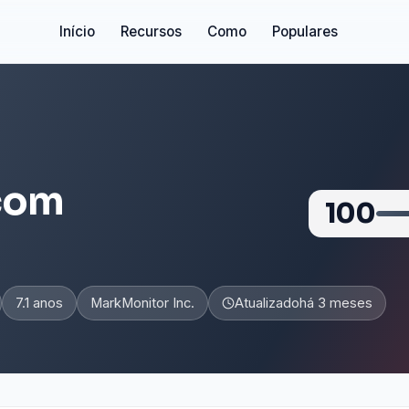
Início
Recursos
Como
Populares
com
100
7.1 anos
MarkMonitor Inc.
Atualizado
há 3 meses