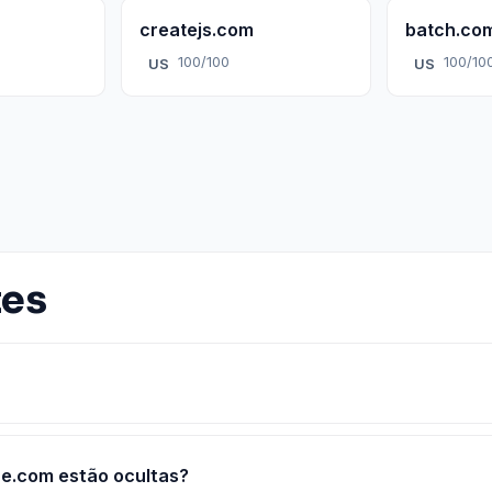
createjs.com
batch.co
100/100
100/10
US
US
tes
e.com estão ocultas?