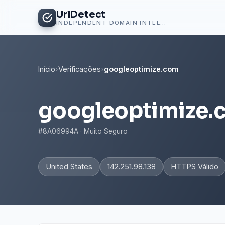
UrlDetect
INDEPENDENT DOMAIN INTELLIGENCE
Início
›
Verificações
›
googleoptimize.com
googleoptimize.
#8A06994A · Muito Seguro
United States
142.251.98.138
HTTPS Válido