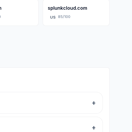
m
splunkcloud.com
0
85/100
US