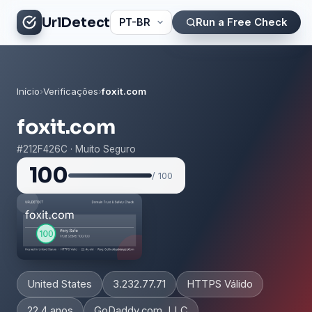
UrlDetect
Run a Free Check
Início
›
Verificações
›
foxit.com
foxit.com
#212F426C · Muito Seguro
100
/ 100
United States
3.232.77.71
HTTPS Válido
22.4 anos
GoDaddy.com, LLC