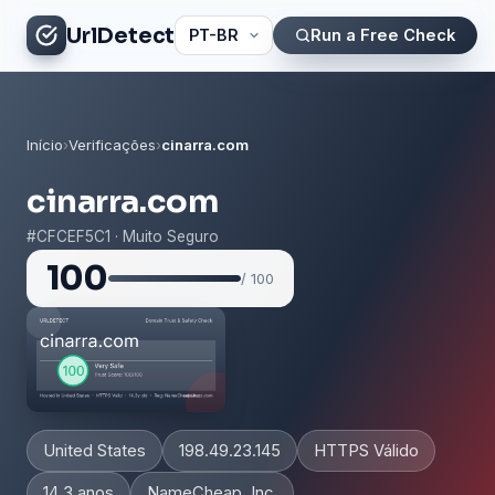
UrlDetect
Run a Free Check
Início
›
Verificações
›
cinarra.com
cinarra.com
#CFCEF5C1 · Muito Seguro
100
/ 100
United States
198.49.23.145
HTTPS Válido
14.3 anos
NameCheap, Inc.