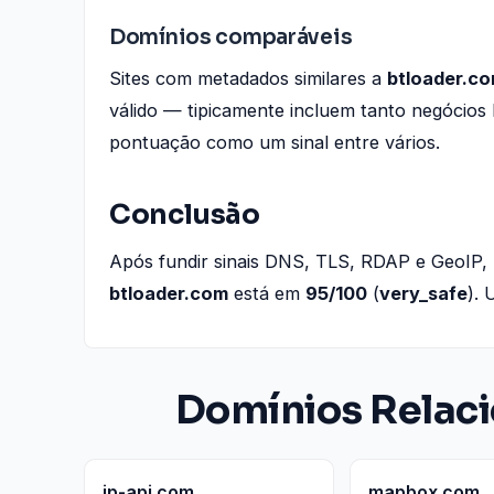
Domínios comparáveis
Sites com metadados similares a
btloader.c
válido — tipicamente incluem tanto negócios 
pontuação como um sinal entre vários.
Conclusão
Após fundir sinais DNS, TLS, RDAP e GeoIP,
btloader.com
está em
95/100
(
very_safe
). 
Domínios Relac
ip-api.com
mapbox.com