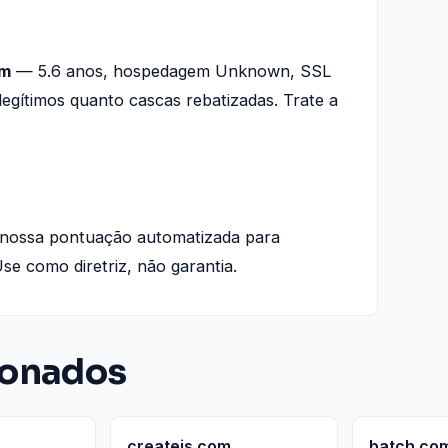
om
— 5.6 anos, hospedagem Unknown, SSL
legítimos quanto cascas rebatizadas. Trate a
 nossa pontuação automatizada para
Use como diretriz, não garantia.
ionados
createjs.com
batch.co