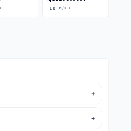
0
85/100
US