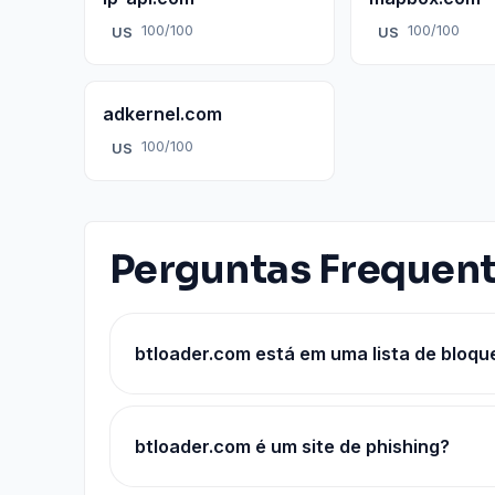
100/100
100/100
US
US
adkernel.com
100/100
US
Perguntas Frequen
btloader.com está em uma lista de bloqu
btloader.com é um site de phishing?