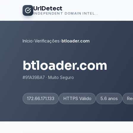
UrlDetect
INDEPENDENT DOMAIN INTELLIGENCE
Início
›
Verificações
›
btloader.com
btloader.com
#91A39BA7 · Muito Seguro
172.66.171.133
HTTPS Válido
5.6 anos
Re