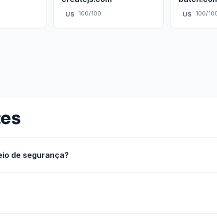
100/100
100/10
US
US
tes
eio de segurança?