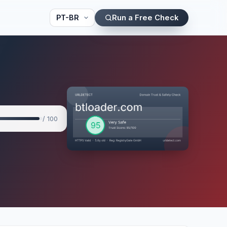
Run a Free Check
/ 100