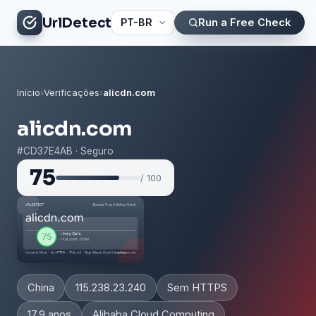
UrlDetect
Run a Free Check
Início
›
Verificações
›
alicdn.com
alicdn.com
#CD37E4AB · Seguro
75
/ 100
China
115.238.23.240
Sem HTTPS
17.9 anos
Alibaba Cloud Computing