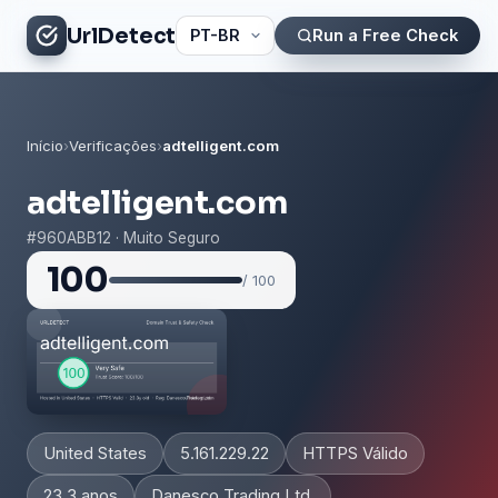
UrlDetect
Run a Free Check
Início
›
Verificações
›
adtelligent.com
adtelligent.com
#960ABB12 · Muito Seguro
100
/ 100
United States
5.161.229.22
HTTPS Válido
23.3 anos
Danesco Trading Ltd.