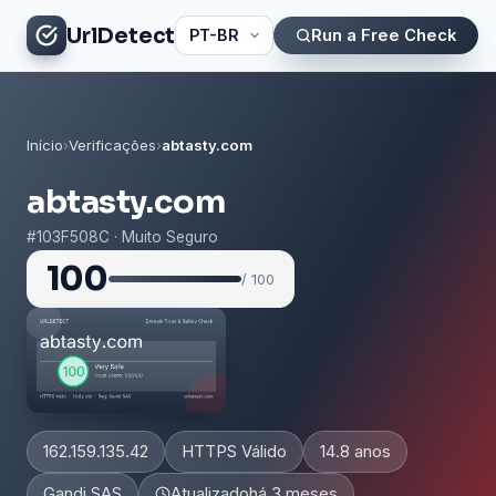
UrlDetect
Run a Free Check
Início
›
Verificações
›
abtasty.com
abtasty.com
#103F508C · Muito Seguro
100
/ 100
162.159.135.42
HTTPS Válido
14.8 anos
Gandi SAS
Atualizado
há 3 meses